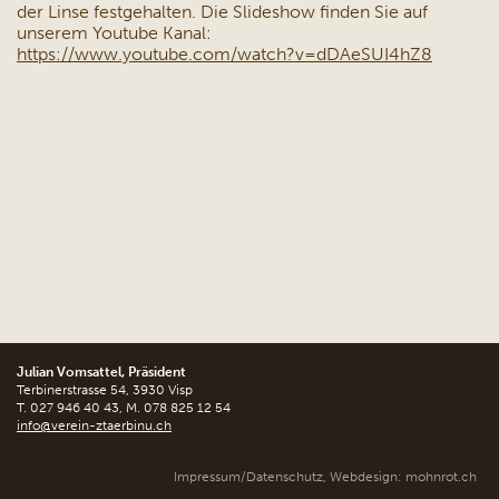
der Linse festgehalten. Die Slideshow finden Sie auf
unserem Youtube Kanal:
https://www.youtube.com/watch?v=dDAeSUI4hZ8
Julian Vomsattel, Präsident
Terbinerstrasse 54, 3930 Visp
T. 027 946 40 43, M. 078 825 12 54
info@verein-ztaerbinu.ch
Impressum/Datenschutz
,
Webdesign: mohnrot.ch